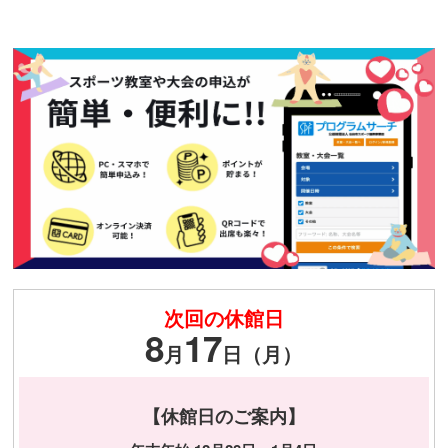
次回の休館日
8
17
月
日（月）
【休館日のご案内】