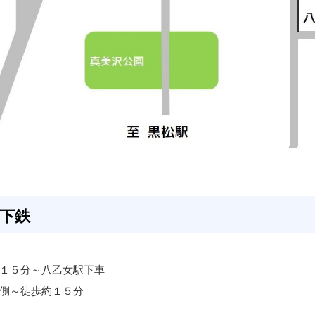
下鉄
１５分～八乙女駅下車
側～徒歩約１５分