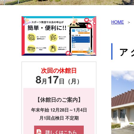
HOME
ア
次回の休館日
8
17
月
日（月）
【休館日のご案内】
年末年始 12月28日～1月4日
月1回点検日 不定期
詳しくはこちら