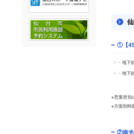
仙
①【4
・地下
・地下
※営業所別
※方面別時
②南光