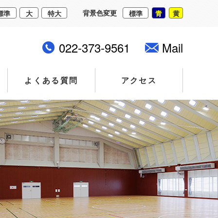
背景色変更
標準
大
特大
標準
青
黄
022-373-9561
Mail
よくある質問
アクセス