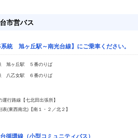
台市営バス
5系統 旭ヶ丘駅～南光台線】にご乗車ください。
鉄 旭ヶ丘駅 ５番のりば
鉄 八乙女駅 ６番のりば
の運行路線【七北田出張所】
刻表(東西南北)【南１・２／北２】
台循環線（小型コミュニティバス）