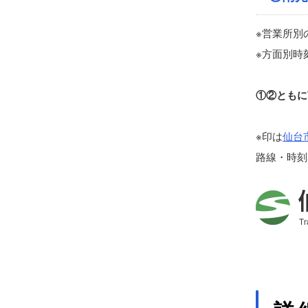
※営業所別
※方面別時
①②ともに
※印は
仙台
路線・時刻