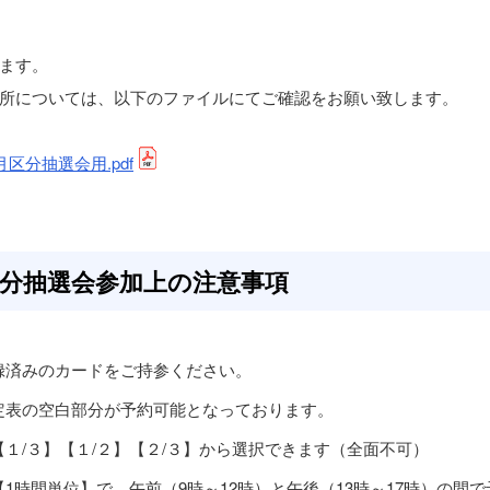
ます。
所については、以下のファイルにてご確認をお願い致します。
月区分抽選会用.pdf
分抽選会参加上の注意事項
録済みのカードをご持参ください。
定表の空白部分が予約可能となっております。
【１/３】【１/２】【２/３】から選択できます（全面不可）
【1時間単位】で、午前（9時～12時）と午後（13時～17時）の