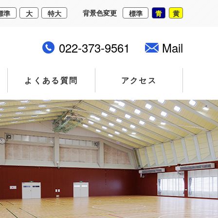
背景色変更
標準
大
特大
標準
青
黄
022-373-9561
Mail
よくある質問
アクセス