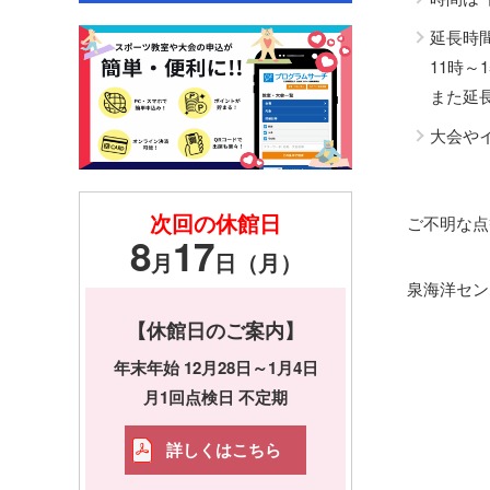
延長時
11時～
また延
大会や
次回の休館日
ご不明な点
8
17
月
日（月）
泉海洋センター
【休館日のご案内】
年末年始 12月28日～1月4日
月1回点検日 不定期
詳しくはこちら