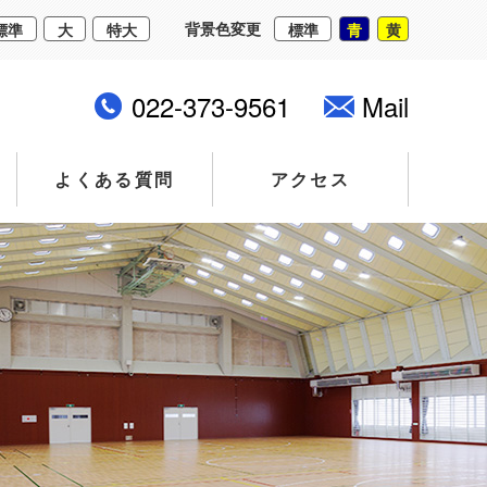
背景色変更
標準
大
特大
標準
青
黄
022-373-9561
Mail
よくある質問
アクセス