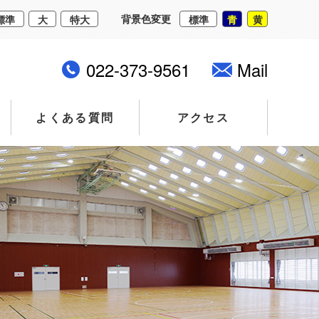
背景色変更
標準
大
特大
標準
青
黄
022-373-9561
Mail
よくある質問
アクセス