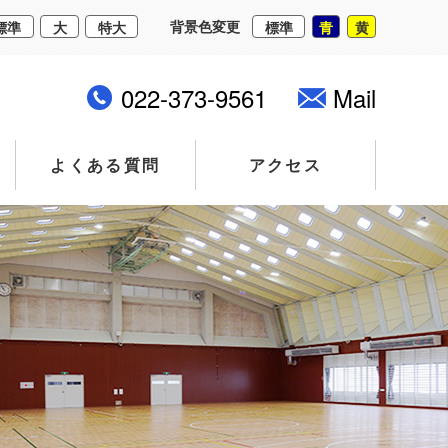
背景色変更
標準
大
特大
標準
青
黄
022-373-9561
Mail
よくある質問
アクセス