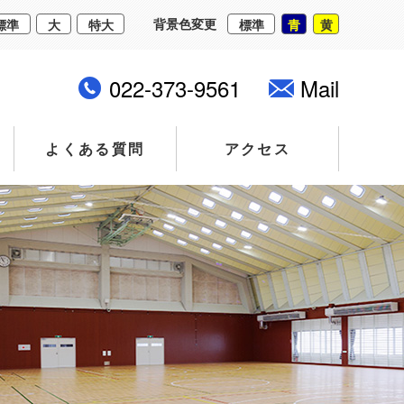
背景色変更
標準
大
特大
標準
青
黄
022-373-9561
Mail
よくある質問
アクセス